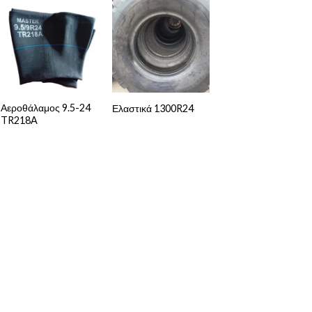
Αεροθάλαμος 9.5-24
Ελαστικά 1300R24
TR218A