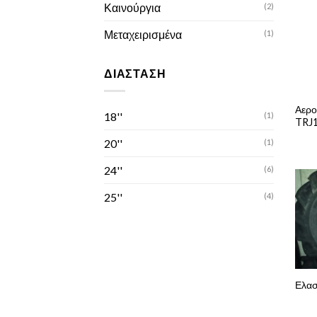
Καινούργια
(2)
Μεταχειρισμένα
(1)
ΔΙΆΣΤΑΣΗ
Αερο
18''
(1)
TRJ
20''
(1)
24''
(6)
25''
(4)
Ελασ