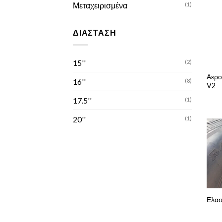
Μεταχειρισμένα
(1)
ΔΙΆΣΤΑΣΗ
15''
(2)
Αερο
16''
(8)
V2
17.5''
(1)
20''
(1)
Ελασ